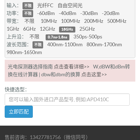
输入：
光纤FC
自由空间光
不限
功率：
-60dBm
-40dBm
-30dBm
-20dBm
不限
带宽：
不限
10MHz
100MHz
200MHz
500MHz
1GHz
6GHz
12GHz
25GHz
18GHz
上升沿：
不限
350ps-500ps
0.7ns-1.8ns
波长范围：
400nm-1100nm
800nm-1700nm
不限
980nm-1650nm
光电探测器选择指南
点击查看详细>>
W,dBW和dBm转
换在线计算器 | dbw和dbm的换算
点击这里>>
快捷选型：
立即匹配
售前咨询：13427781756（微信同号）