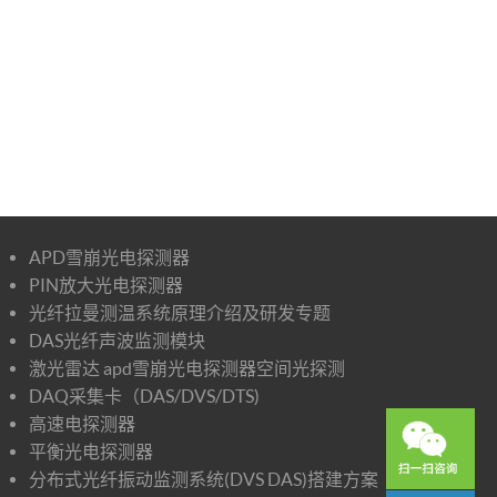
APD雪崩光电探测器
PIN放大光电探测器
光纤拉曼测温系统原理介绍及研发专题
DAS光纤声波监测模块
激光雷达 apd雪崩光电探测器空间光探测
DAQ采集卡（DAS/DVS/DTS)
高速电探测器
平衡光电探测器
分布式光纤振动监测系统(DVS DAS)搭建方案