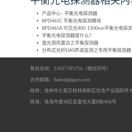
平衡光电探测器相关内
产品中心 - 平衡光电探测器
BPD465C 平衡光电探测模块
BPD465A 可见光400-1100nm平衡光电
平衡光电探测器是什么？
激光测风雷达之平衡探测器
分布式光纤DAS声波监测之专用平衡探测器
售前咨询：13427781756（微信同号）
合作邮箱：Sales@glgyzn.com
桂林：桂林市七星区桂林高新区信息产业园软件
珠海：珠海市香洲区金喜悦大厦B栋406号