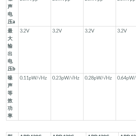
声
电
压
a
最
3.2V
3.2V
3.2V
3.2V
大
输
出
电
压
b
噪
0.
11
pW/√Hz
0.
23
pW/√Hz
0.28pW/√Hz
0.64pW
声
等
效
功
率