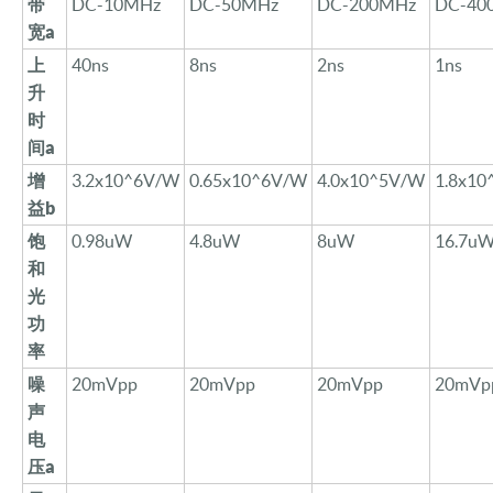
带
DC-10MHz
DC-50MHz
DC-200MHz
DC-40
宽
a
上
40ns
8ns
2ns
1ns
升
时
间
a
增
3.2
x10^6V/W
0.65
x10^6V/W
4.0x10^5V/W
1.8x1
益
b
饱
0.
98
uW
4.8
uW
8uW
16.7u
和
光
功
率
噪
20mVpp
20mVpp
20mVpp
20mVp
声
电
压
a