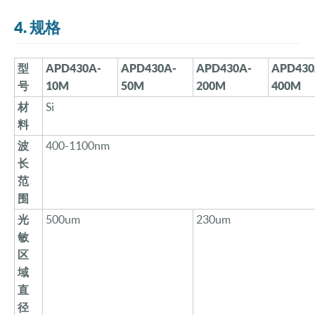
4. 规格
型
APD
430
A-
APD
430
A-
APD
430
A-
APD
430
号
10M
5
0M
20
0M
40
0M
材
Si
料
波
400-1100nm
长
范
围
光
500um
230um
敏
区
域
直
径