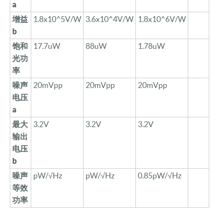
a
增益
1.8x10^5V/W
3.6
x10^4V/W
1.8
x10^
6
V/W
b
饱和
1
7
.7uW
88
uW
1.78uW
光功
率
噪声
20mVpp
20mVpp
20mVpp
电压
a
最大
3.2V
3.2V
3.2V
输出
电压
b
噪声
pW/√Hz
pW/√Hz
0.85
pW/√Hz
等效
功率