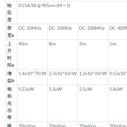
响
0.55A/W @ 905nm (M = 1)
应
度
带
DC-10MHz
DC-50MHz
DC-200MHz
DC-400
宽
a
上
40ns
8ns
2ns
1ns
升
时
间
a
增
1.4
x10^7V/W
2.7
x10^6V/W
1.2x10^6V/W
0.52x1
益
b
饱
0.
23
uW
1.3
uW
2.5uW
5.8uW
和
光
功
率
噪
20mVpp
20mVpp
20mVpp
20mVpp