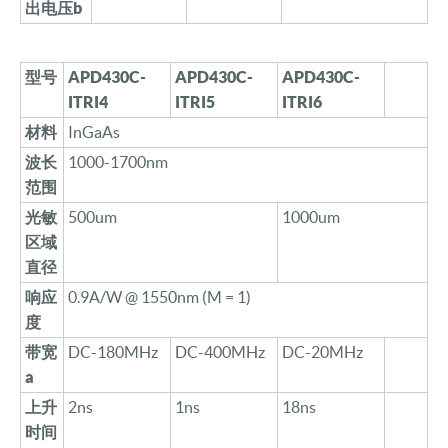
出电压
b
型号
APD
430C
-
APD
430C
-
APD
430C
-
ITRI
4
ITRI
5
ITRI
6
材料
InGaAs
波长
1000-1700nm
范围
光敏
500um
1000um
区域
直径
响应
0.9A/W @ 1550nm (M = 1)
度
带宽
DC-180MHz
DC-400MHz
DC-20MHz
a
上升
2ns
1ns
18ns
时间