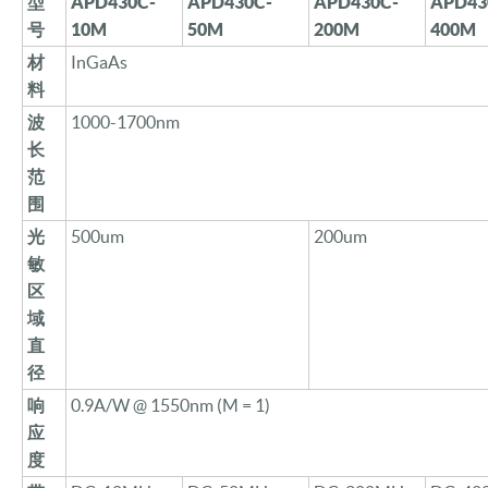
型
APD
430
C-
APD
430C
-
APD
430C
-
APD
43
号
10M
5
0M
20
0M
40
0M
材
InGaAs
料
波
1000-1700nm
长
范
围
光
500um
200um
敏
区
域
直
径
响
0.9A/W @ 1550nm (M = 1)
应
度