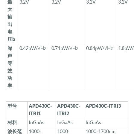
最
3.2V
3.2V
3.2V
3.2V
大
输
出
电
压
b
噪
0.
42
pW/√Hz
0.
71
pW/√Hz
0.8
4
pW/√Hz
1.8pW
声
等
效
功
率
型号
APD430C-
APD430C-
APD
430
C-ITRI3
ITRI1
ITRI2
材料
InGaAs
InGaAs
InGaAs
波长范
1000-
1000-
1000-1700nm