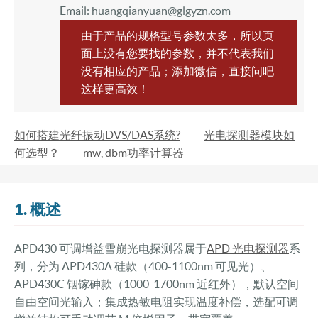
Email: huangqianyuan@glgyzn.com
由于产品的规格型号参数太多，所以页
面上没有您要找的参数，并不代表我们
没有相应的产品；添加微信，直接问吧
这样更高效！
如何搭建光纤振动DVS/DAS系统?
光电探测器模块如
何选型？
mw, dbm功率计算器
1. 概述
APD430 可调增益雪崩光电探测器属于
APD 光电探测器
系
列，分为 APD430A 硅款（400-1100nm 可见光）、
APD430C 铟镓砷款（1000-1700nm 近红外），默认空间
自由空间光输入；集成热敏电阻实现温度补偿，选配可调