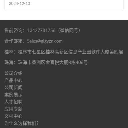
2024-12-10
售前咨询：13427781756（微信同号）
合作邮箱：Sales@glgyzn.com
桂林：桂林市七星区桂林高新区信息产业园软件大厦第四层
珠海：珠海市香洲区金喜悦大厦B栋406号
公司介绍
产品中心
公司新闻
案例展示
人才招聘
应用专题
文档中心
为什么选择我们？