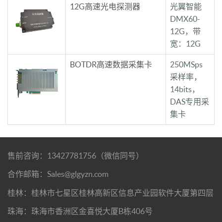
12G高速光电探测器
光翼智能
DMX60-
12G，带
宽：12G
BOTDR高速数据采集卡
250MSps
采样率，
14bits，
DAS专用采
集卡
售前咨询：13427781756（微信同号）
合作邮箱：Sales@glgyzn.com
桂林：桂林市七星区桂林高新区信息产业园软件大厦第四层
珠海：珠海市香洲区金喜悦大厦B栋406号