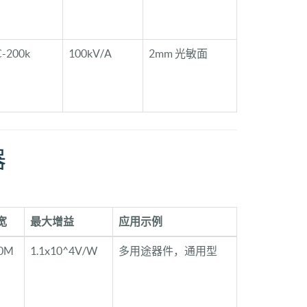
-200k
100kV/A
2mm 光敏面
器
宽
最大增益
应用示例
0M
1.1x10^4V/W
多用途器件，通用型