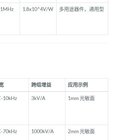
-1MHz
1.8x10^4V/W
多用途器件，通用型
宽
跨组增益
应用示例
-10kHz
3kV/A
1mm 光敏面
-70kHz
1000kV/A
2mm 光敏面