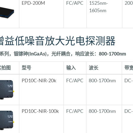
EPD-200M
FC/APC
1525nm-
20
1605nm
增益低噪音放大光电探测器
C系列，铟镓砷(InGaAs)，光纤耦合，响应波长：800-1700nm
实拍图
型号
输入
波长
带
PD10C-NIR-20k
FC/APC
800-1700nm
DC-
PD10C-NIR-100k
FC/APC
800-1700nm
DC-