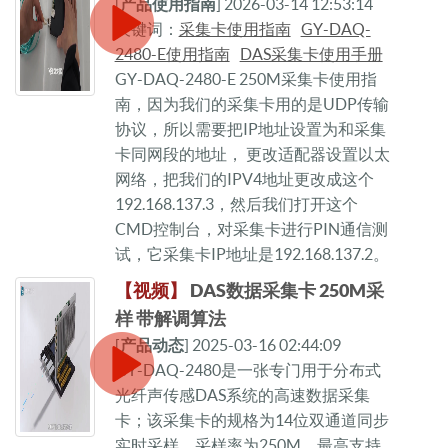
[
产品使用指南
] 2026-03-14 12:53:14
关键词：
采集卡使用指南
GY-DAQ-
2480-E使用指南
DAS采集卡使用手册
GY-DAQ-2480-E 250M采集卡使用指
南，因为我们的采集卡用的是UDP传输
协议，所以需要把IP地址设置为和采集
卡同网段的地址， 更改适配器设置以太
网络，把我们的IPV4地址更改成这个
192.168.137.3，然后我们打开这个
CMD控制台，对采集卡进行PIN通信测
试，它采集卡IP地址是192.168.137.2。
【视频】
DAS数据采集卡 250M采
样 带解调算法
[
产品动态
] 2025-03-16 02:44:09
GY-DAQ-2480是一张专门用于分布式
光纤声传感DAS系统的高速数据采集
卡；该采集卡的规格为14位双通道同步
实时采样，采样率为250M，最高支持