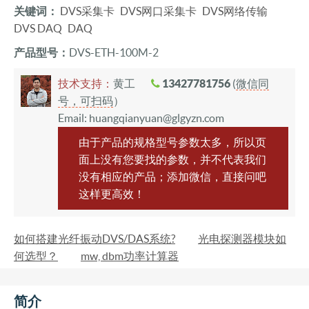
关键词：
DVS采集卡
DVS网口采集卡
DVS网络传输
DVS DAQ
DAQ
产品型号：
DVS-ETH-100M-2
技术支持：
黄工
13427781756
(
微信同
号，可扫码
）
Email: huangqianyuan@glgyzn.com
由于产品的规格型号参数太多，所以页
面上没有您要找的参数，并不代表我们
没有相应的产品；添加微信，直接问吧
这样更高效！
如何搭建光纤振动DVS/DAS系统?
光电探测器模块如
何选型？
mw, dbm功率计算器
简介