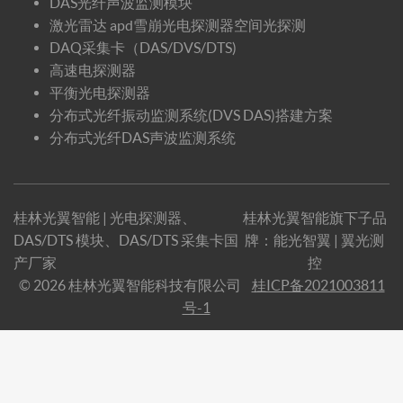
DAS光纤声波监测模块
激光雷达 apd雪崩光电探测器空间光探测
DAQ采集卡（DAS/DVS/DTS)
高速电探测器
平衡光电探测器
分布式光纤振动监测系统(DVS DAS)搭建方案
分布式光纤DAS声波监测系统
桂林光翼智能 | 光电探测器、
桂林光翼智能旗下子品
DAS/DTS 模块、DAS/DTS 采集卡国
牌：
能光智翼
|
翼光测
产厂家
控
© 2026 桂林光翼智能科技有限公司
桂ICP备2021003811
号-1