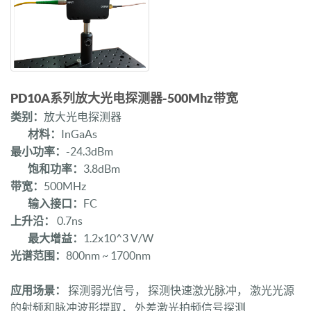
PD10A系列放大光电探测器-500Mhz带宽
类别：
放大光电探测器
材料：
InGaAs
最小功率：
-24.3dBm
饱和功率：
3.8dBm
带宽：
500MHz
输入接口：
FC
上升沿：
0.7ns
最大增益：
1.2x10^3 V/W
光谱范围：
800nm ~ 1700nm
应用场景：
探测弱光信号， 探测快速激光脉冲， 激光光源
的射频和脉冲波形提取， 外差激光拍频信号探测