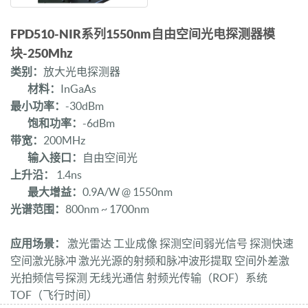
FPD510-NIR系列1550nm自由空间光电探测器模
块-250Mhz
类别：
放大光电探测器
材料：
InGaAs
最小功率：
-30dBm
饱和功率：
-6dBm
带宽：
200MHz
输入接口：
自由空间光
上升沿：
1.4ns
最大增益：
0.9A/W @ 1550nm
光谱范围：
800nm ~ 1700nm
应用场景：
激光雷达 工业成像 探测空间弱光信号 探测快速
空间激光脉冲 激光光源的射频和脉冲波形提取 空间外差激
光拍频信号探测 无线光通信 射频光传输（ROF）系统
TOF（飞行时间）