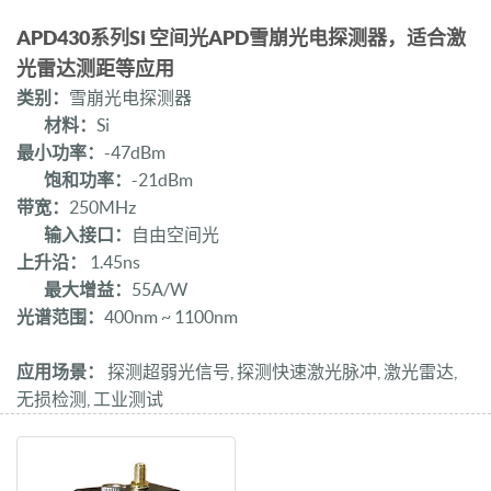
APD430系列Si 空间光APD雪崩光电探测器，适合激
光雷达测距等应用
类别：
雪崩光电探测器
材料：
Si
最小功率：
-47dBm
饱和功率：
-21dBm
带宽：
250MHz
输入接口：
自由空间光
上升沿：
1.45ns
最大增益：
55A/W
光谱范围：
400nm ~ 1100nm
应用场景：
探测超弱光信号, 探测快速激光脉冲, 激光雷达,
无损检测, 工业测试