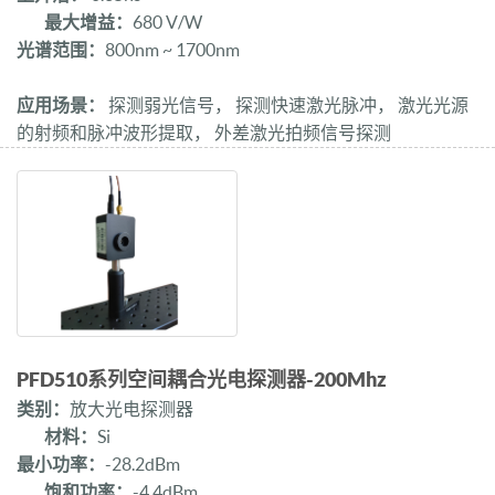
最大增益：
680 V/W
光谱范围：
800nm ~ 1700nm
应用场景：
探测弱光信号， 探测快速激光脉冲， 激光光源
的射频和脉冲波形提取， 外差激光拍频信号探测
PFD510系列空间耦合光电探测器-200Mhz
类别：
放大光电探测器
材料：
Si
最小功率：
-28.2dBm
饱和功率：
-4.4dBm