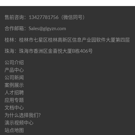
售前咨询：13427781756（微信同号）
合作邮箱：Sales@glgyzn.com
桂林：桂林市七星区桂林高新区信息产业园软件大厦第四层
珠海：珠海市香洲区金喜悦大厦B栋406号
公司介绍
产品中心
公司新闻
案例展示
人才招聘
应用专题
文档中心
为什么选择我们？
演示视频中心
站点地图