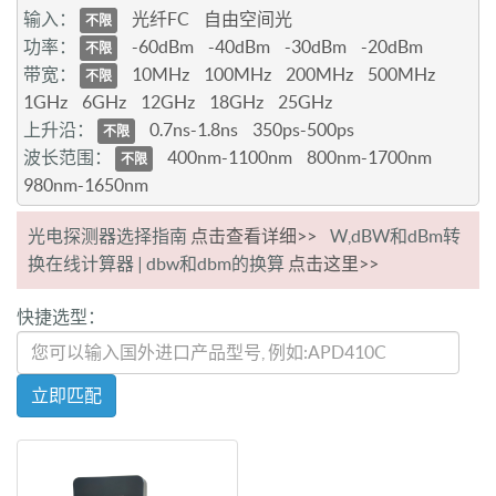
输入：
光纤FC
自由空间光
不限
功率：
-60dBm
-40dBm
-30dBm
-20dBm
不限
带宽：
10MHz
100MHz
200MHz
500MHz
不限
1GHz
6GHz
12GHz
18GHz
25GHz
上升沿：
0.7ns-1.8ns
350ps-500ps
不限
波长范围：
400nm-1100nm
800nm-1700nm
不限
980nm-1650nm
光电探测器选择指南
点击查看详细>>
W,dBW和dBm转
换在线计算器 | dbw和dbm的换算
点击这里>>
快捷选型：
立即匹配