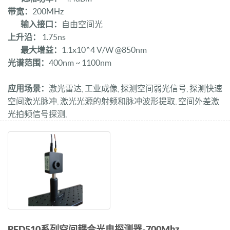
带宽：
200MHz
输入接口：
自由空间光
上升沿：
1.75ns
最大增益：
1.1x10^4 V/W @850nm
光谱范围：
400nm ~ 1100nm
应用场景：
激光雷达, 工业成像, 探测空间弱光信号, 探测快速
空间激光脉冲, 激光光源的射频和脉冲波形提取, 空间外差激
光拍频信号探测,
PFD510系列空间耦合光电探测器-700Mhz