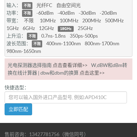
输入：
光纤FC
自由空间光
不限
功率：
-60dBm
-40dBm
-30dBm
-20dBm
不限
带宽：
不限
10MHz
100MHz
200MHz
500MHz
1GHz
6GHz
12GHz
25GHz
18GHz
上升沿：
0.7ns-1.8ns
350ps-500ps
不限
波长范围：
400nm-1100nm
800nm-1700nm
不限
980nm-1650nm
光电探测器选择指南
点击查看详细>>
W,dBW和dBm转
换在线计算器 | dbw和dbm的换算
点击这里>>
快捷选型：
立即匹配
售前咨询：13427781756（微信同号）