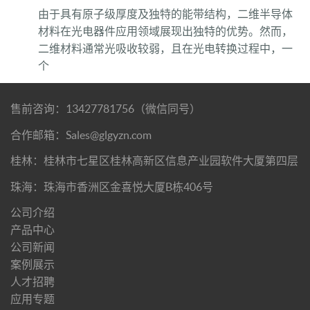
由于具有原子级厚度及独特的能带结构，二维半导体
材料在光电器件应用领域展现出独特的优势。然而，
二维材料通常光吸收较弱，且在光电转换过程中，一
个
售前咨询：13427781756（微信同号）
合作邮箱：Sales@glgyzn.com
桂林：桂林市七星区桂林高新区信息产业园软件大厦第四层
珠海：珠海市香洲区金喜悦大厦B栋406号
公司介绍
产品中心
公司新闻
案例展示
人才招聘
应用专题