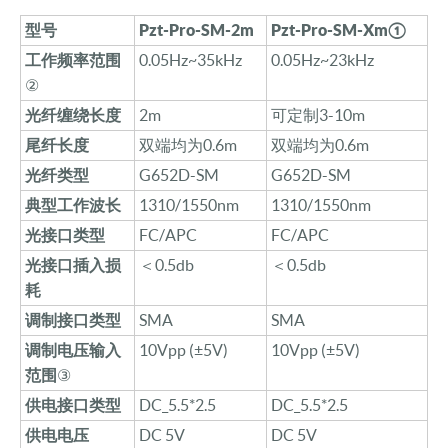
型号
Pzt-Pro-
SM-2m
Pzt-Pro
-SM-Xm
①
工作
频率
范围
0.05Hz~35kHz
0.05Hz~23kHz
②
光纤缠绕长度
2m
可定制3-10m
尾纤
长度
双端均为0.6m
双端均为0.6m
光纤类型
G652D-SM
G652D-SM
典型工作
波长
1310/1550nm
1310/1550nm
光接口
类型
FC/APC
FC/APC
光接口插入损
＜
0.5db
＜
0.5db
耗
调制接口类型
SMA
SMA
调制电压输入
10Vpp (±5V)
10Vpp (±5V)
范围
③
供电接口类型
DC_5.5*2.5
DC_5.5*2.5
供电电压
DC 5V
DC 5V