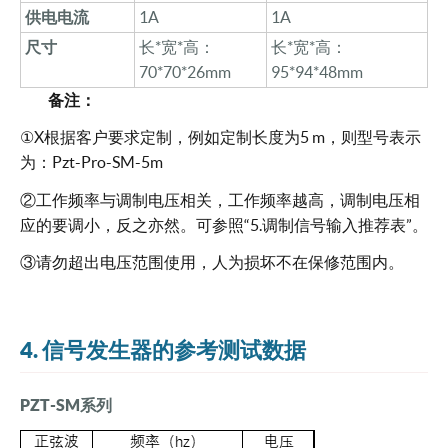
供电电流
1A
1A
尺寸
长
*宽*高：
长
*宽*高：
70*70*26mm
95*94*48mm
备注：
①X根据客户
要求
定制，例如定制长度为
5 m，则型号表示
为：
Pzt-Pro
-SM-5m
②工作频率与调制电压相关，工作频率越高，调制电压相
应的要调小，反之亦然。可参照“5.调制信号输入推荐表”。
③
请勿超出电压范围使用，人为损坏不在保修范围内。
4. 信号发生器的参考测试数据
PZT-SM系列