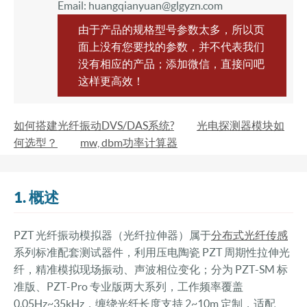
Email: huangqianyuan@glgyzn.com
由于产品的规格型号参数太多，所以页
面上没有您要找的参数，并不代表我们
没有相应的产品；添加微信，直接问吧
这样更高效！
如何搭建光纤振动DVS/DAS系统?
光电探测器模块如
何选型？
mw, dbm功率计算器
1. 概述
PZT 光纤振动模拟器（光纤拉伸器）属于
分布式光纤传感
系列标准配套测试器件，利用压电陶瓷 PZT 周期性拉伸光
纤，精准模拟现场振动、声波相位变化；分为 PZT-SM 标
准版、PZT-Pro 专业版两大系列，工作频率覆盖
0.05Hz~35kHz，缠绕光纤长度支持 2~10m 定制，适配