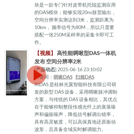
块是一款专门针对皮带机托辊监测应用
的DAS模块；能够实现20ns脉宽输出，
空间分辨率实测达到3米，监测距离为
10km， 频率信号为80M，所以只需要
搭配一张250M采样率的采集卡即可工
作。
【视频】
高性能啁啾型DAS一体机
发布 空间分辨率2米
[
产品动态
] 2025-06-16 23:10:02
关键词：
啁啾DAS
扫频DAS
RtDAS 是桂林光翼智能科技有限公司研
发的新型 DAS 设备，采用啁啾脉冲调制
方案，与传统的 DAS 设备相比，其优点
在于能够抑制整段传感光纤上的衰落噪
声和偏振噪声，降低信号解调出错率，
具有高灵敏度，可以高保真地还原振动
波形，且具备全域实时解调能力。