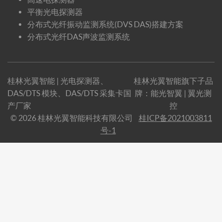
平衡光电探测器
分布式光纤振动监测系统(DVS DAS)搭建方案
分布式光纤DAS声波监测系统
桂林光翼智能 | 光电探测器、
桂林光翼智能旗下子品
DAS/DTS 模块、DAS/DTS 采集卡国
牌：
能光智翼
|
翼光测
产厂家
控
© 2026 桂林光翼智能科技有限公司
桂ICP备2021003811
号-1