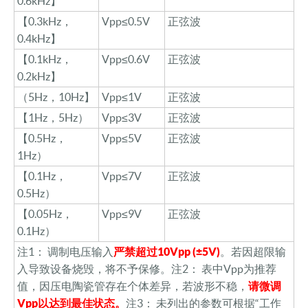
0.6kHz】
【
0.3kHz，
Vpp≤0.5V
正弦波
0.4kHz】
【
0.1kHz，
Vpp≤0.6V
正弦波
0.2kHz】
（
5Hz，10Hz】
Vpp≤1V
正弦波
【
1Hz，5Hz）
Vpp≤3V
正弦波
【
0.5Hz，
Vpp≤5V
正弦波
1Hz）
【
0.1Hz，
Vpp≤7V
正弦波
0.5Hz）
【
0.05Hz，
Vpp≤9V
正弦波
0.1Hz）
注
1： 调制电压输入
严禁超过
10Vpp (±5V)
。若因超限输
入导致设备烧毁，将不予保修。
注
2： 表中Vpp为推荐
值，因压电陶瓷管存在个体差异，若波形不稳，
请微调
Vpp以达到最佳状态。
注
3： 未列出的参数可根据“工作