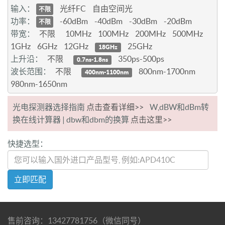
输入：
光纤FC
自由空间光
不限
功率：
-60dBm
-40dBm
-30dBm
-20dBm
不限
带宽：
不限
10MHz
100MHz
200MHz
500MHz
1GHz
6GHz
12GHz
25GHz
18GHz
上升沿：
不限
350ps-500ps
0.7ns-1.8ns
波长范围：
不限
800nm-1700nm
400nm-1100nm
980nm-1650nm
光电探测器选择指南
点击查看详细>>
W,dBW和dBm转
换在线计算器 | dbw和dbm的换算
点击这里>>
快捷选型：
立即匹配
售前咨询：13427781756（微信同号）