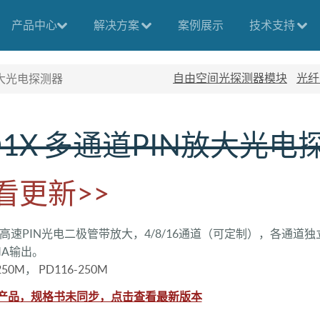
产品中心
解决方案
案例展示
技术支持
自由空间光探测器模块
光纤
放大光电探测器
D1X 多通道PIN放大光电
看更新>>
aAs高速PIN光电二极管带放大，4/8/16通道（可定制），各通
MA输出。
250M
，
PD116-250M
产品，规格书未同步，点击查看最新版本