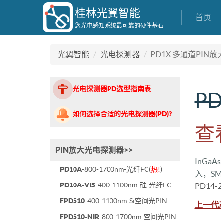
桂林光翼智能
首页
您光电感知系统最可靠的硬件基石
光翼智能
光电探测器
PD1X 多通道PIN
光电探测器PD选型指南表
P
如何选择合适的光电探测器(PD)?
查
PIN放大光电探测器>>
InG
PD10A
-800-1700nm-光纤FC(
热!
)
入，S
PD10A-VIS
-400-1100nm-硅-光纤FC
PD14-
FPD510
-400-1100nm-Si空间光PIN
上一代
FPD510-NIR
-800-1700nm-空间光PIN