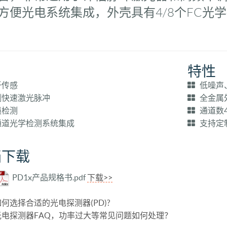
方便光电系统集成，外壳具有4/8个FC光学接
用
特性
传感
低噪声
快速激光脉冲
全金属
检测
通道数4
道光学检测系统集成
支持定
档下载
PD1x产品规格书.pdf
下载>>
如何选择合适的光电探测器(PD)?
光电探测器FAQ，功率过大等常见问题如何处理？