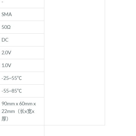
-
SMA
50Ω
DC
2.0V
1.0V
-25~55℃
-55~85℃
90mm x 60mm x
22mm（长x宽x
厚）