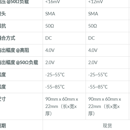
压 @50Ω负载
<16mV
<12mV
接头
SMA
SMA
阻抗
50Ω
50Ω
耦合方式
DC
DC
出幅度 @高阻
4.0V
4.0V
出幅度 @50Ω负载
2.0V
2.0V
温度
-25~55℃
-25~55℃
温度
-55~85℃
-55~85℃
尺寸
90mm x 60mm x
90mm x 60mm x
22mm（长x宽x
22mm（长x宽x
厚）
厚）
周期
现货