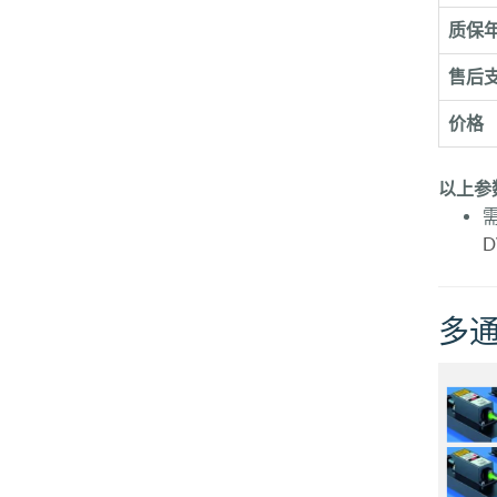
质保
售后
价格
以上参
需
D
多