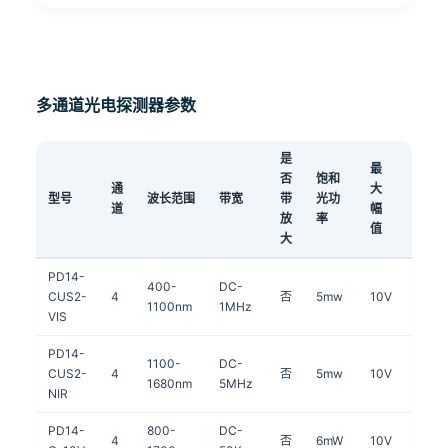
多通道光电探测器参数
是
最
否
饱和
通
大
型号
波长范围
带宽
带
光功
备注
道
幅
放
率
值
大
PD14-
400-
DC-
测：
CUS2-
4
否
5mw
10V
1100nm
1MHz
940n
VIS
PD14-
1100-
DC-
测：
CUS2-
4
否
5mw
10V
1680nm
5MHz
1550
NIR
PD14-
800-
DC-
测：
4
否
6mW
10V