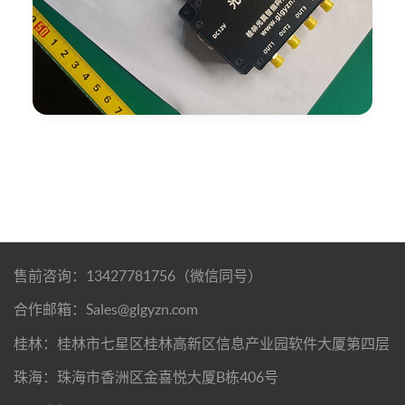
售前咨询：13427781756（微信同号）
合作邮箱：Sales@glgyzn.com
桂林：桂林市七星区桂林高新区信息产业园软件大厦第四层
珠海：珠海市香洲区金喜悦大厦B栋406号