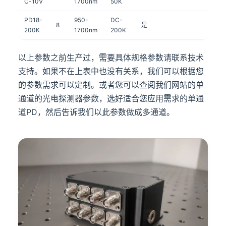
C-10V
1700nm
50K
976n
PD18-
950-
DC-
灵敏
8
是
200K
1700nm
200K
<-50
以上参数之前生产过，需要具体规格参数请联系技术
支持。如果不在上表中也没有关系，我们可以根据您
的参数需求可以定制。或者您可以查阅我们网站的单
通道的光电探测器参数，选好适合您应用需求的单通
道PD，然后告诉我们以此参数做成多通道。